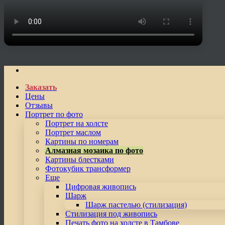
Заказать
Цены
Отзывы
Портрет по фото
Портрет на холсте
Портрет маслом
Картины по номерам
Алмазная мозаика по фото
Картины блестками
Фотокубик трансформер
Еще
Цифровая живопись
Шарж
Шарж пастелью (стилизация)
Стилизация под живопись
Печать фото на холсте в Тамбове