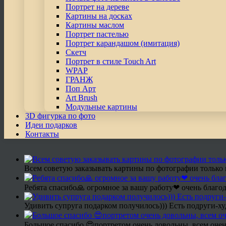
Портрет на дереве
Картины на досках
Картины маслом
Портрет пастелью
Портрет карандашом (имитация)
Скетч
Портрет в стиле Touch Art
WPAP
ГРАНЖ
Поп Арт
Art Brush
Модульные картины
3D фигурка по фото
Идеи подарков
Контакты
Всем советую заказывать картины по фотографии только 
Ребята спасибо🙏 огромное за вашу работу❤ очень благод
Удивить супруга подарком получилось))) Есть подруги-х
Большое спасибо 😍портретом очень довольны, всем очен