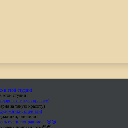
в этой студии!
арна за такую красоту)
удожники, оценили!
ь очень понравилось 😍😍