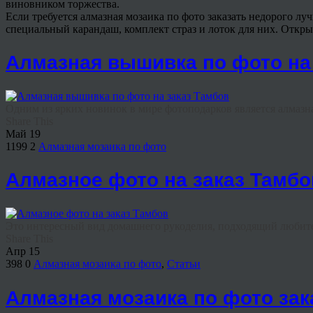
виновником торжества.
Если требуется алмазная мозаика по фото заказать недорого лу
специальный карандаш, комплект страз и лоток для них. Откры
Алмазная вышивка по фото на
Одним из ярких новинок в мире фотоподарков является алмазн
Share This
Май
19
1199
2
Алмазная мозаика по фото
Алмазное фото на заказ Тамбо
Это интересный вид домашнего рукоделия, подходящий любител
Share This
Апр
15
398
0
Алмазная мозаика по фото
,
Статьи
Алмазная мозаика по фото зак