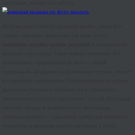
пакетиках, пинцет для работы.
Если вы ищете способ провести время с пользой и
создать красивое украшение для дома, стоит
алмазную мозаику купить недорого
в проверенном
магазине или студии. Такие наборы включают всё
необходимое: прорезиненный холст с чёткой
нумерацией, аккуратно расфасованные стразы, пинцет
и подробную инструкцию. Готовая картина не только
радует глаз блеском и объёмом, но и становится
уникальным подарком, сделанным с душой. Благодаря
простоте сборки и долговечности материалов,
алмазная мозаика — идеальный выбор для семейного
творчества и развития мелкой моторики у детей.