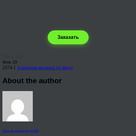
Заказать
Share This
Фев
19
2574
1
Алмазная мозаика по фото
About the author
View all articles by rauffri