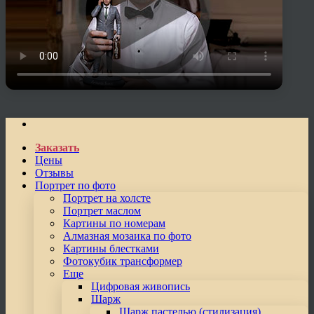
Заказать
Цены
Отзывы
Портрет по фото
Портрет на холсте
Портрет маслом
Картины по номерам
Алмазная мозаика по фото
Картины блестками
Фотокубик трансформер
Еще
Цифровая живопись
Шарж
Шарж пастелью (стилизация)