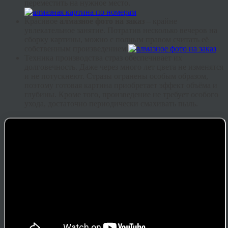
переместить на нужное место.
Красивое
алмазное фото на заказ
– крайне
увлекательное занятие. Потратив несколько вечеров на
сборку картины, можно с полным правом считать её
собственным произведением.
Техника производства страз обеспечивает их
долговечность. Даже через много лет цвета не изменятся
и не потускнеют. Стразы огранены особым образом,
поэтому готовая картина приобретает эффект объёма и
глубины. Кроме того, произведение не требует особого
ухода, достаточно периодически смахивать пыль.