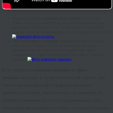
Можно большое
алмазное фото купить
и для всей
семьи. Вечера, проведённые за совместным занятием,
укрепляют семейные связи. А дети смогут научиться
новому, попутно развивая фантазию и мелкую моторику.
Акриловое
фото алмазное заказать
можно не только
себе, но и в подарок. Если на изображении будет
даритель вместе с виновником торжества, такое
подношение затмит оригинальностью все остальные
подарки.
Если требуется
алмазная мозаика по фото
заказать
её лучше в профессиональной студии. Для
этого надо подобрать фотографию или просто
красивую картинку, определиться с её размером. В
результате заказчик получит прорезиненный холст,
пошаговую инструкцию по сборке, стразы в отдельных