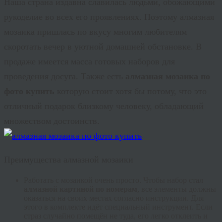
Наша страна издавна славилась людьми, обожающими
рукоделие во всех его проявлениях. Поэтому алмазная
мозаика пришлась по вкусу многим любителям
скоротать вечер в уютной домашней обстановке. В
продаже имеется масса готовых наборов для
проведения досуга. Также есть
алмазная мозаика по
фото купить
которую стоит хотя бы потому, что это
отличный подарок близкому человеку, обладающий
множеством достоинств.
Преимущества алмазной мозаики
Работать с мозаикой очень просто. Чтобы набор стал
алмазной картиной по номерам
, все элементы должны
оказаться на своих местах согласно инструкции. Для
этого в комплекте идёт специальный инструмент. Если
страз случайно помещён не туда, его легко отклеить и