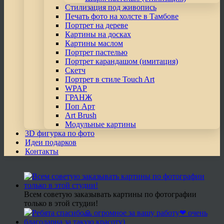
Стилизация под живопись
Печать фото на холсте в Тамбове
Портрет на дереве
Картины на досках
Картины маслом
Портрет пастелью
Портрет карандашом (имитация)
Скетч
Портрет в стиле Touch Art
WPAP
ГРАНЖ
Поп Арт
Art Brush
Модульные картины
3D фигурка по фото
Идеи подарков
Контакты
Всем советую заказывать картины по фотографии
только в этой студии!