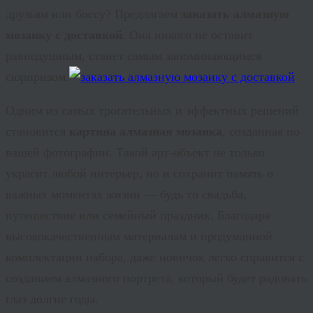
друзьям или боссу? Предлагаем
заказать алмазную
мозаику с доставкой
. Она никого не оставит
равнодушным, станет самым запоминающимся
сюрпризом.
Одним из самых трогательных и эффектных решений
становится
картина алмазная мозаика
, созданная по
вашей фотографии. Такой арт-объект не только
украсит любой интерьер, но и сохранит память о
важных моментах жизни — будь то свадьба,
путешествие или семейный праздник.
Благодаря
высококачественным материалам и продуманной
комплектации набора, даже новичок легко справится с
созданием
алмазного портрета
, который будет радовать
глаз долгие годы.