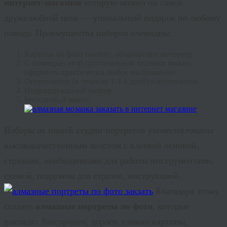
интернет-магазине
которую можно по самой
дружелюбной цене — уникальный подарок по любому
поводу. Преимущества наборов очевидны:
Картина по фото оживит, облагородит интерьер.
С помощью этой оригинальной техники можно
оформить практически любое изображение.
Оперативное (в течение 1-3-х дней) изготовление.
Индивидуальный размер.
Бесплатный макет.
Наборы от нашей студии портретов укомплектованы
высококачественным холстом с клеевой основой,
стразами, необходимыми для работы инструментами,
схемой, поддоном для стразов, инструкцией.
Благодаря этому
создать
алмазные портреты по фото
, которые
выглядят благородно, дорого, словно картины,