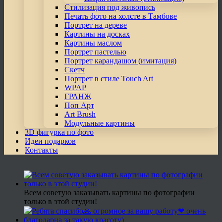
Стилизация под живопись
Печать фото на холсте в Тамбове
Портрет на дереве
Картины на досках
Картины маслом
Портрет пастелью
Портрет карандашом (имитация)
Скетч
Портрет в стиле Touch Art
WPAP
ГРАНЖ
Поп Арт
Art Brush
Модульные картины
3D фигурка по фото
Идеи подарков
Контакты
Всем советую заказывать картины по фотографии
только в этой студии!