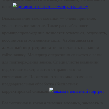
цене?
Выкладывание такой мозаики — очень приятное,
увлекательное занятие. Такое расслабляющее
времяпрепровождение позволяет отвлечься, отдохнуть,
восстановить жизненные силы. Чтобы
заказать
алмазный портрет,
достаточно оставить на нашем
сайте заявку. Менеджер оперативно свяжется с вами
для подтверждения заказа. Специалисты компании
подготовят макет, а затем отправят его на
согласование. По желанию заказчика возможна
предварительная обработка (бесплатная
корректировка) снимков.
Реалистичная и яркая
алмазная мозаика, заказать в