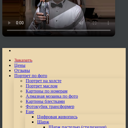
Заказать
Цены
Отзывы
Портрет по фото
Портрет на холсте
Портрет маслом
Картины по номерам
Алмазная мозаика по фото
Картины блестками
Фотокубик трансформер
Еще
Цифровая живопись
Шарж
Шарж пастелью (стилизация)