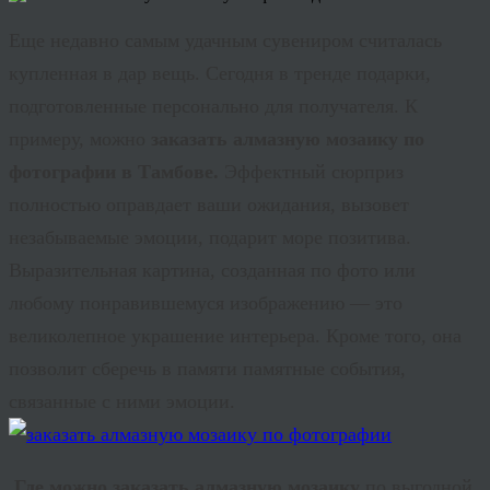
Еще недавно самым удачным сувениром считалась
купленная в дар вещь. Сегодня в
тренде
подарки,
подготовленные персонально для получателя. К
примеру, можно
заказать алмазную мозаику по
фотографии в Тамбове.
Эффектный сюрприз
полностью оправдает ваши ожидания, вызовет
незабываемые эмоции, подарит море позитива.
Выразительная картина, созданная по фото или
любому понравившемуся изображению — это
великолепное украшение интерьера. Кроме того, она
позволит сберечь в памяти памятные события,
связанные с ними эмоции.
Где можно заказать алмазную мозаику
по выгодной