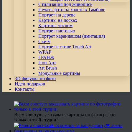
Стилизация под живопись
Печать фото на холсте в Тамбове
Портрет на дереве
Картины на досках
Картины маслом
Портрет пастелью
Портрет карандашом (имитация)
Скетч
Портрет в стиле Touch Art
WPAP
ГРАНЖ
Поп Арт
Art Brush
Модульные картины
3D фигурка по фото
Идеи подарков
Контакты
Всем советую заказывать картины по фотографии
только в этой студии!