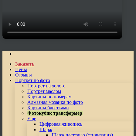
Заказать
Цены
Отзывы
Портрет по фото
Портрет на холсте
Портрет маслом
Картины по номерам
Алмазная мозаика по фото
Картины блестками
Фотокубик трансформер
Еще
Цифровая живопись
Шарж
Шарж пастелью (стилизация)