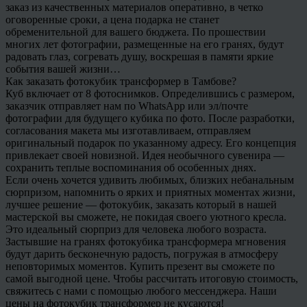
заказ из качественных материалов оперативно, в четко
оговоренные сроки, а цена подарка не станет
обременительной для вашего бюджета. По прошествии
многих лет фотографии, размещенные на его гранях, будут
радовать глаз, согревать душу, воскрешая в памяти яркие
события вашей жизни…
Как заказать фотокубик трансформер в Тамбове?
Куб включает от 8 фотоснимков. Определившись с размером,
заказчик отправляет нам по WhatsApp или эл/почте
фотографии для будущего кубика по фото. После разработки,
согласования макета мы изготавливаем, отправляем
оригинальный подарок по указанному адресу. Его концепция
привлекает своей новизной. Идея необычного сувенира —
сохранить теплые воспоминания об особенных днях.
Если очень хочется удивить любимых, близких небанальным
сюрпризом, напомнить о ярких и приятных моментах жизни,
лучшее решение — фотокубик, заказать который в нашей
мастерской вы сможете, не покидая своего уютного кресла.
Это идеальный сюрприз для человека любого возраста.
Застывшие на гранях фотокубика трансформера мгновения
будут дарить бесконечную радость, погружая в атмосферу
неповторимых моментов. Купить презент вы сможете по
самой выгодной цене. Чтобы рассчитать итоговую стоимость,
свяжитесь с нами с помощью любого мессенджера. Наши
цены на фотокубик трансформер не кусаются!