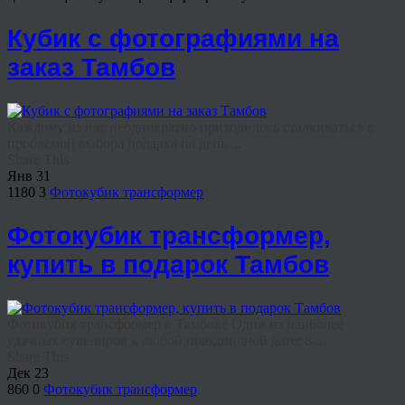
Кубик с фотографиями на
заказ Тамбов
Каждому из нас неоднократно приходилось сталкиваться с
проблемой выбора подарка на день ...
Share This
Янв
31
1180
3
Фотокубик трансформер
Фотокубик трансформер,
купить в подарок Тамбов
Фотокубик трансформер в Тамбове Один из наиболее
удачных сувениров к любой праздничной дате: 8 ...
Share This
Дек
23
860
0
Фотокубик трансформер