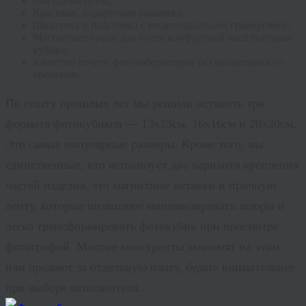
Выгодные цены;
Красивая, подарочная упаковка;
Шкатулка и подставка с индивидуальной гравировкой;
Магнитные грани для более комфортной эксплуатации
кубика;
Качество печати фотолаборатории без выцветания со
временем.
По опыту прошлых лет мы решили оставить три
формата фотокубиков — 13х13см, 16х16см и 20х20см.
Это самые популярные размеры. Кроме того, мы
единственные, кто использует два варианта крепления
частей изделия, это магнитные вставки и прочную
ленту, которые позволяют минимизировать зазоры и
легко трансформировать фотокубик при просмотре
фотографий. Многие конкуренты экономят на этом
или продают за отдельную плату, будьте внимательнее
при выборе исполнителя.