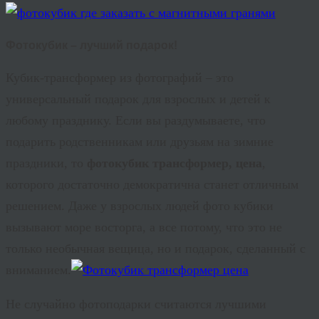
Фотокубик – лучший подарок!
Кубик-трансформер из фотографий – это
универсальный подарок для взрослых и детей к
любому празднику. Если вы раздумываете, что
подарить родственникам или друзьям на зимние
праздники, то
фотокубик трансформер, цена
,
которого достаточно демократична станет отличным
решением. Даже у взрослых людей фото кубики
вызывают море восторга, а все потому, что это не
только необычная вещица, но и подарок, сделанный с
вниманием.
Не случайно фотоподарки считаются лучшими