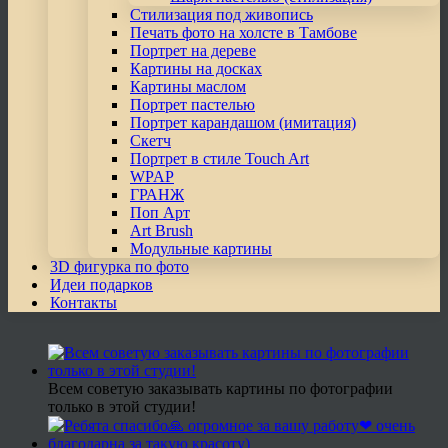
Стилизация под живопись
Печать фото на холсте в Тамбове
Портрет на дереве
Картины на досках
Картины маслом
Портрет пастелью
Портрет карандашом (имитация)
Скетч
Портрет в стиле Touch Art
WPAP
ГРАНЖ
Поп Арт
Art Brush
Модульные картины
3D фигурка по фото
Идеи подарков
Контакты
Всем советую заказывать картины по фотографии
только в этой студии!