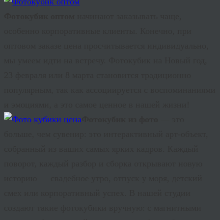
Фотокубик оптом
начинают заказывать чаще,
особенно корпоративные клиенты. Конечно, при
оптовом заказе цена просчитывается индивидуально,
мы умеем идти на встречу. Фотокубик на Новый год,
23 февраля или 8 марта становится традиционно
популярным, так как ассоциируется с воспоминаниями
и эмоциями, а это самое ценное в нашей жизни!
Фотокубик из фото
— это
больше, чем сувенир: это интерактивный арт-объект,
собранный из ваших самых ярких кадров. Каждый
поворот, каждый разбор и сборка открывают новую
историю — свадебное утро, отпуск у моря, детский
смех или корпоративный успех. В нашей студии
создают такие фотокубики вручную: с магнитными