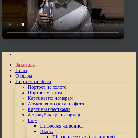
Заказать
Цены
Отзывы
Портрет по фото
Портрет на холсте
Портрет маслом
Картины по номерам
Алмазная мозаика по фото
Картины блестками
Фотокубик трансформер
Еще
Цифровая живопись
Шарж
Шарж пастелью (стилизация)