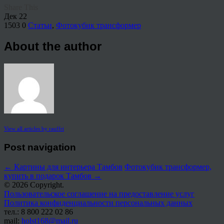
Share This
Дек
22
1503
0
Статьи
,
Фотокубик трансформер
About the author
View all articles by rauffri
Post navigation
←
Картины для интерьера Тамбов
Фотокубик трансформер,
купить в подарок Тамбов
→
© 2026 Copyright.
Пользовательское соглашение на предоставление услуг
Политика конфиденциальности персональных данных
тел.: 8 800 222 02 86
mail:
holst168@mail.ru