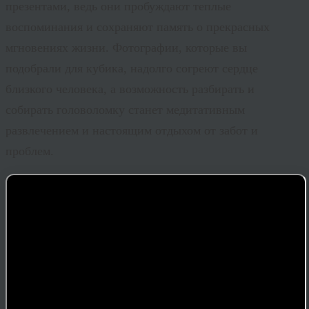
презентами, ведь они пробуждают теплые
воспоминания и сохраняют память о прекрасных
мгновениях жизни. Фотографии, которые вы
подобрали для кубика, надолго согреют сердце
близкого человека, а возможность разбирать и
собирать головоломку станет медитативным
развлечением и настоящим отдыхом от забот и
проблем.