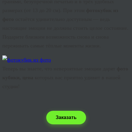
гранями, безупречной печатью и в трёх удобных
размерах (от 13 до 20 см). При этом
фотокубик из
фото
остаётся удивительно доступным — ведь
настоящие эмоции не должны стоить целое состояние.
Подарите близким возможность снова и снова
переживать самые тёплые моменты жизни.
Теперь вы знаете, что невероятные эмоции дарят
фото
кубики, цена
которых вас приятно удивит в нашей
студии!
Заказать