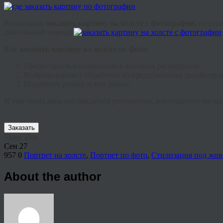
Решившись
заказать картину на холсте с фотографии
, не ст
длительный период.
Как
заказать картину на холсте по фото
:
Предоставить изображение в высоком расширении.
Выбрать вариант обработки из предложенных дизайнеро
Подобрать размер и тип рамки.
И уже через день наслаждаться результатом, восхищаться нас
Заказать
Share This
Сен
27
957
0
Портрет на холсте
,
Портрет по фото
,
Стилизация под жив
About the author