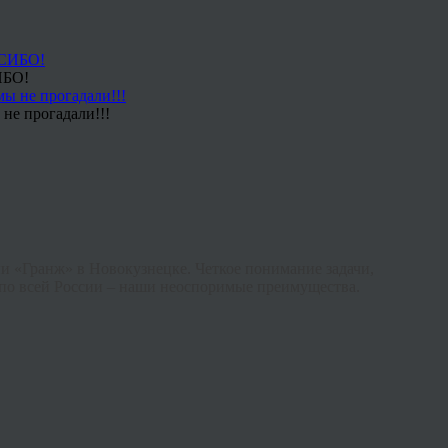
ИБО!
не прогадали!!!
ии «
Гранж
» в Новокузнецке. Четкое понимание задачи,
 по всей России – наши неоспоримые преимущества.