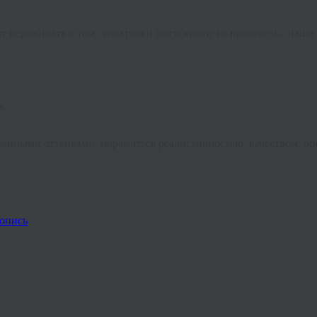
оит переживать о том, что краски потускнеют со временем – на
м.
ыщенными оттенками, поражаться реалистичностью, качеством, о
опись