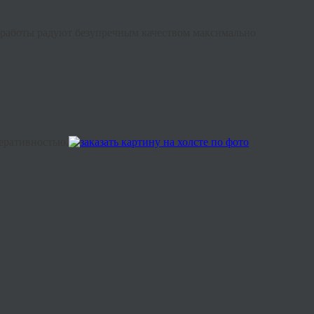
ши работы радуют безупречным качеством максимально
перативностью.