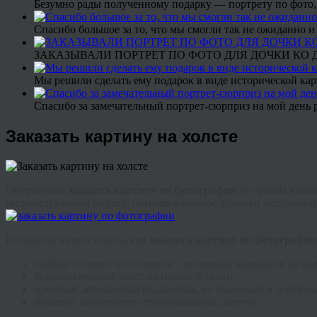
Безумно рады полученному подарку — портрету по фото,
Спасибо большое за то, что мы смогли так не ожиданно
ЗАКАЗЫВАЛИ ПОРТРЕТ ПО ФОТО ДЛЯ ДОЧКИ КО ДН
Мы решили сделать ему подарок в виде исторической кар
Спасибо за замечательный портрет-сюрприз на мой день 
Заказать картину на холсте
Оперативно
заказать картину по фотографии
со сроком выпол
индивидуальный подход, помощь в выборе техники исполнения
Больше не нужно искать,
где заказать картину по фотографии
подбор техники исполнения – несколько вариантов на вы
художественный холст из плотной ткани;
прочный деревянный подрамник, не склонный к деформа
большой ассортимент стилизованных
багетов
.