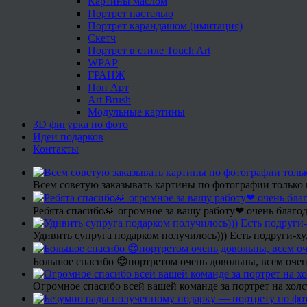
Картины маслом
Портрет пастелью
Портрет карандашом (имитация)
Скетч
Портрет в стиле Touch Art
WPAP
ГРАНЖ
Поп Арт
Art Brush
Модульные картины
3D фигурка по фото
Идеи подарков
Контакты
Всем советую заказывать картины по фотографии только 
Ребята спасибо🙏 огромное за вашу работу❤ очень благод
Удивить супруга подарком получилось))) Есть подруги-х
Большое спасибо 😍портретом очень довольны, всем очен
Огромное спасибо всей вашей команде за портрет на холс