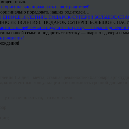
 видео отзыв.
 и оригинально порадовать наших родителей…
Ю ЕЕ 18-ЛЕТИЯ!.. ПОДАРОК-СУПЕР!!!! БОЛЬШОЕ СПАС
тины нашей семьи и подарить статуэтку — шарж от дочери и мы 
рождения!
нения 1-2 дня – мечта, ставшая реальностью благодаря арт-студ
, компетентные консультации и возможность срочной доставки
– у нас точно есть то, что вам нужно:
бор;
ции;