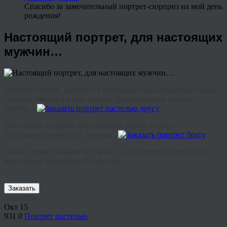
Спасибо за замечательный портрет-сюрприз на мой день
рождения!
Настоящий портрет, для настоящих
мужчин…
Точность линий, мягкость в переходах тона и конечно самые
светлые эмоции на всю жизнь! Для ценителей ручной
работы…
Настоящий подарок, передающий живой взгляд и
брутальность мужской натуры…
Такой презент, скажет все за вас и не оставит равнодушной
даже самой искушенной персоны…
Заказать
Share This
Окт
15
931
0
Портрет пастелью