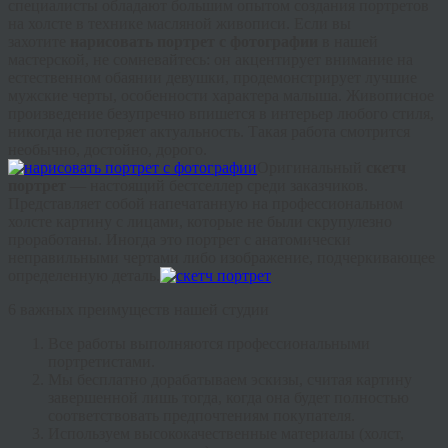
специалисты обладают большим опытом создания портретов
на холсте в технике масляной живописи. Если вы
захотите
нарисовать портрет с фотографии
в нашей
мастерской, не сомневайтесь: он акцентирует внимание на
естественном обаянии девушки, продемонстрирует лучшие
мужские черты, особенности характера малыша. Живописное
произведение безупречно впишется в интерьер любого стиля,
никогда не потеряет актуальность. Такая работа смотрится
необычно, достойно, дорого.
Оригинальный
скетч
портрет
— н
астоящий
бестселлер среди заказчиков.
Представляет собой напечатанную на профессиональном
холсте картину с лицами, которые не были скрупулезно
проработаны. Иногда это портрет с анатомически
неправильными чертами либо изображение, подчеркивающее
определенную деталь.
6 важных преимуществ нашей студии
Все работы выполняются профессиональными
портретистами.
Мы бесплатно дорабатываем эскизы, считая картину
завершенной лишь тогда, когда она будет полностью
соответствовать предпочтениям покупателя.
Используем высококачественные материалы (холст,