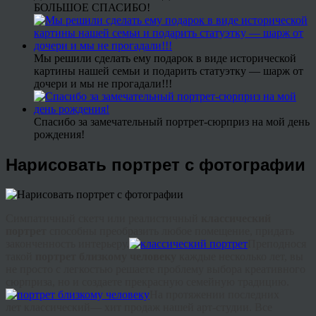
БОЛЬШОЕ СПАСИБО!
Мы решили сделать ему подарок в виде исторической
картины нашей семьи и подарить статуэтку — шарж от
дочери и мы не прогадали!!!
Спасибо за замечательный портрет-сюрприз на мой день
рождения!
Нарисовать портрет с фотографии
Симпатичный скетч или реалистичный
классический
портрет
способны преобразить любое помещение, придать
законченность интерьеру.
Преподнося
такой
портрет близкому человеку
каждые несколько лет, вы
не просто с легкостью решаете проблему выбора креативного
сюрприза, но и создаете прекрасную семейную традицию.
На протяжении последних
лет классический— хит продаж нашей арт-студии. Все