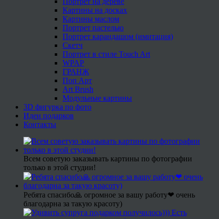
Портрет на дереве
Картины на досках
Картины маслом
Портрет пастелью
Портрет карандашом (имитация)
Скетч
Портрет в стиле Touch Art
WPAP
ГРАНЖ
Поп Арт
Art Brush
Модульные картины
3D фигурка по фото
Идеи подарков
Контакты
Всем советую заказывать картины по фотографии
только в этой студии!
Ребята спасибо🙏 огромное за вашу работу❤ очень
благодарна за такую красоту)