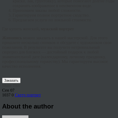
краски, лак, грунтовку), которые помогают долгие годы
сохранять изображение в неизменном виде.
Принимаем заказы любой сложности.
Гарантируем полное портретное сходство.
Предлагаем услуги по лояльной стоимости.
Где купить женский
, мужской портрет
Живопись
можно заказать в нашей мастерской. Для этого
пришлите несколько снимков и обсудите с художником свои
пожелания. В результате вы получите нетривиальный
сюрприз для близких — достойный подарок к любой
знаменательной дате (календарному, личному празднику,
профессиональному торжеству). Мы гарантируем высокое
качество исполнения.
Заказать
Share This
Сен
07
1037
0
Скетч портрет
About the author