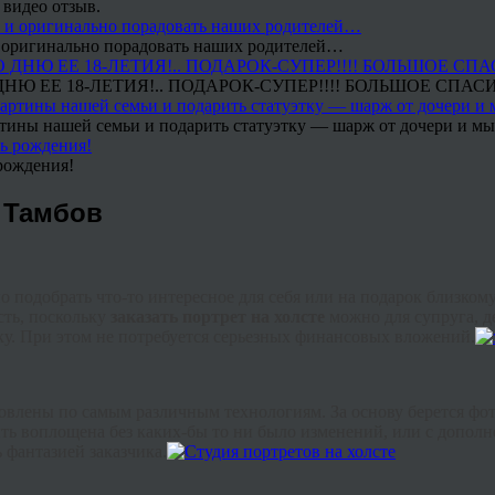
 видео отзыв.
 и оригинально порадовать наших родителей…
Ю ЕЕ 18-ЛЕТИЯ!.. ПОДАРОК-СУПЕР!!!! БОЛЬШОЕ СПАС
тины нашей семьи и подарить статуэтку — шарж от дочери и мы 
рождения!
 Тамбов
 подобрать что-то интересное для себя или на подарок близкому
ть, поскольку
заказать портрет на холсте
можно для супруга, де
ку. При этом не потребуется серьезных финансовых вложений.
овлены по самым различным технологиям. За основу берется фото
ть воплощена без каких-бы то ни было изменений, или с допол
фантазией заказчика.