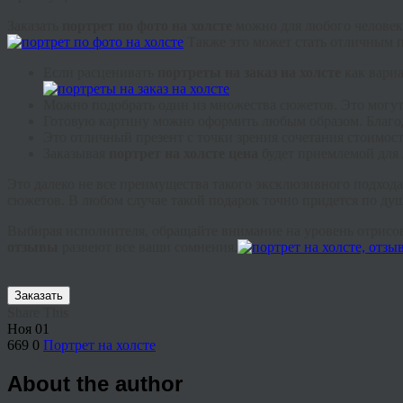
Заказать
портрет по фото на холсте
можно для любого человека
Также это может стать отличным п
Если расценивать
портреты на заказ на холсте
как вариа
Можно подобрать один из множества сюжетов. Это могу
Готовую картину можно оформить любым образом. Благод
Это отличный презент с точки зрения сочетания стоимост
Заказывая
портрет на холсте цена
будет приемлемой для 
Это далеко не все преимущества такого эксклюзивного подход
сюжетов. В любом случае такой подарок точно придется по душ
Выбирая исполнителя, обращайте внимание на уровень отрисов
отзывы
развеют все ваши сомнения.
Заказать
Share This
Ноя
01
669
0
Портрет на холсте
About the author