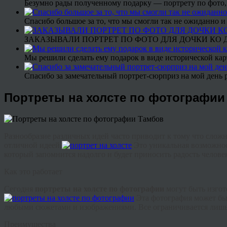
Безумно рады полученному подарку — портрету по фото,
Спасибо большое за то, что мы смогли так не ожиданно
ЗАКАЗЫВАЛИ ПОРТРЕТ ПО ФОТО ДЛЯ ДОЧКИ КО ДН
Мы решили сделать ему подарок в виде исторической кар
Спасибо за замечательный портрет-сюрприз на мой день 
Портреты на холсте по фотографии
Разнообразие различных идей часто приводит к тому что сложно
отличной идеей.
Это уникальная возможнос
который запомнится надолго и будет приносить радость челове
Как это работает
Сегодня
портреты на холсте по фотографии
могут быть изгот
Эта фотография может бы
любыми сюжетами и изображениями. Все ограничивается лишь 
Преимущества