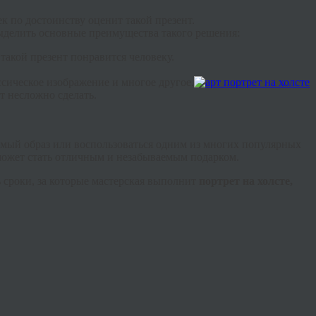
к по достоинству оценит такой презент.
выделить основные преимущества такого решения:
такой презент понравится человеку.
ссическое изображение и многое другое.
 несложно сделать.
имый образ или воспользоваться одним из многих популярных
 может стать отличным и незабываемым подарком.
 сроки, за которые мастерская выполнит
портрет на холсте,