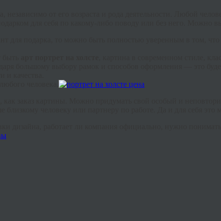
, независимо от его возраста и рода деятельности. Любой челове
одарком для себя по какому-либо поводу или без него. Можно 
нт для подарка, то можно быть полностью уверенным в том, что 
т быть
арт портрет на холсте
, картина в современном стиле, кла
аря большому выбору рамок и способов оформления — это будет
и и качества.
любого человека.
а, как заказ картины. Можно придумать свой особый и неповтор
е близкому человеку или партнеру по работе. Да и для себя это
ки дизайна, работает ли компания официально, нужно понимать