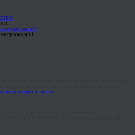
ИБО!
не прогадали!!!
 человеку. В таком случае
портрет на холсте в Тамбове
станет
тей, друга, коллеги по работе. Это оригинальный презент,
графия, которая предоставляется заказчиком.
нением.
Студия портретов на холсте
может дополнить образ