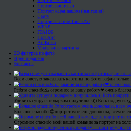
Картины маслом
Портрет пастелью
Портрет карандашом (имитация)
Скетч
Портрет в стиле Touch Art
WPAP
ГРАНЖ
Поп Арт
Art Brush
Модульные картины
3D фигурка по фото
Идеи подарков
Контакты
Всем советую заказывать картины по фотографии только 
Ребята спасибо🙏 огромное за вашу работу❤ очень благод
Удивить супруга подарком получилось))) Есть подруги-х
Большое спасибо 😍портретом очень довольны, всем очен
Огромное спасибо всей вашей команде за портрет на холс