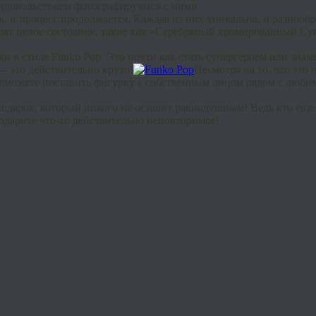
с удовольствием фотографируются с ними.
, и процесс продолжается. Каждая из них уникальна, и разнооб
тоят целое состояние, такие как «Серебряный хромированный Су
ки в стиле Funko Pop. Это почти как стать супергероем или зна
 — это действительно круто!
Несмотря на то, что это
сможете поставить фигурку с собственным лицом рядом с любим
одарок, который никого не оставит равнодушным! Ведь кто еще 
дарите что-то действительно неповторимое!