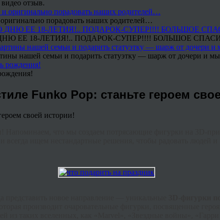
 видео отзыв.
 и оригинально порадовать наших родителей…
Ю ЕЕ 18-ЛЕТИЯ!.. ПОДАРОК-СУПЕР!!!! БОЛЬШОЕ СПАС
тины нашей семьи и подарить статуэтку — шарж от дочери и мы 
рождения!
тиле Funko Pop: станьте героем сво
ми! Напоминаем, что мы создаем потрясающие фигурки на 3D-пр
 всегда ищем нестандартные решения, чтобы радовать людей и 
ада представить новое направление — уникальные
3D-фигурки п
которая производит очаровательные фигурки, посвященные героя
й из таких вселенных, как «Marvel», «Звездные войны», «Гарри