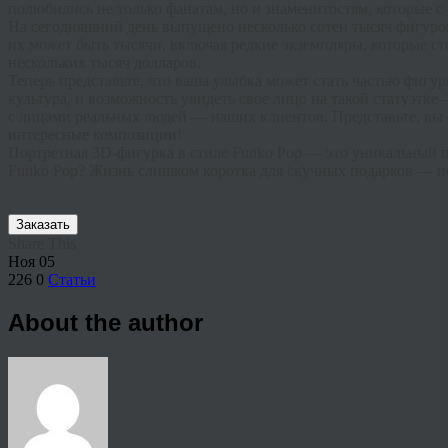
полюбились не только фанатам, но и знаменитостям, которые 
На сегодняшний день выпущено несколько сотен тысяч фигурок
их может быть тысячи, включая редкие экземпляры, которые с
нескольких тысяч долларов.
Теперь представьте, что ваша улыбка может стать частью фигур
культура, и возможность увидеть свое лицо на такой статуэтке
с лицами реальных людей — наших клиентов. Представьте, вы 
интересные композиции!
Портретная 3D-фигурка в стиле Funko Pop — это уникальный п
Funko Pop? Жизнь слишком коротка для скучных подарков — по
Заказать
Share This
Ноя
05
226
0
Статьи
About the author