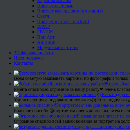
Картины маслом
Портрет пастелью
Портрет карандашом (имитация)
Скетч
Портрет в стиле Touch Art
WPAP
ГРАНЖ
Поп Арт
Art Brush
Модульные картины
3D фигурка по фото
Идеи подарков
Контакты
Всем советую заказывать картины по фотографии только 
Ребята спасибо🙏 огромное за вашу работу❤ очень благод
Удивить супруга подарком получилось))) Есть подруги-х
Большое спасибо 😍портретом очень довольны, всем очен
Огромное спасибо всей вашей команде за портрет на холс