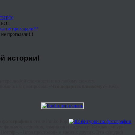
ИБО!
не прогадали!!!
ей истории!
интере любой сложности и по любому сюжету.
помочь им с вопросом: «
Что подарить близкому?
» Ведь
о фотографии
в стиле Funko Pop!
м фильмов, сериалов, комиксов и видеоигр. Каждая фигурка
 Поттер», «Игра престолов» и многих других. Эти фигурки