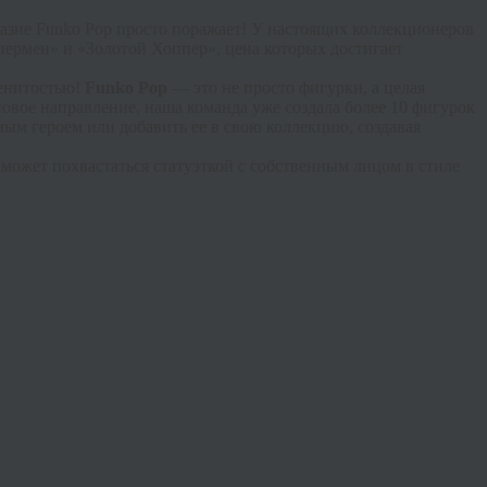
разие Funko Pop просто поражает! У настоящих коллекционеров
пермен» и «Золотой Хоппер», цена которых достигает
менитостью!
Funko Pop
— это не просто фигурки, а целая
 новое направление, наша команда уже создала более 10 фигурок
ым героем или добавить ее в свою коллекцию, создавая
может похвастаться статуэткой с собственным лицом в стиле