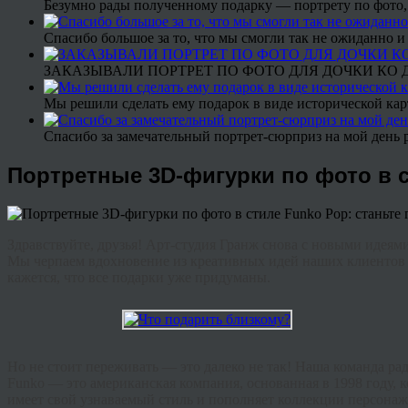
Безумно рады полученному подарку — портрету по фото,
Спасибо большое за то, что мы смогли так не ожиданно
ЗАКАЗЫВАЛИ ПОРТРЕТ ПО ФОТО ДЛЯ ДОЧКИ КО ДН
Мы решили сделать ему подарок в виде исторической кар
Спасибо за замечательный портрет-сюрприз на мой день 
Портретные 3D-фигурки по фото в с
Здравствуйте, друзья! Арт-студия Гранж снова с новыми идея
Мы черпаем вдохновение из креативных идей наших клиентов и
кажется, что все подарки уже придуманы.
Но не стоит переживать — это далеко не так! Наша команда р
Funko — это американская компания, основанная в 1998 году, 
имеет свой узнаваемый стиль и пополняет коллекции персонаже