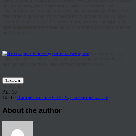
поздравление, дань уважения и память на долгие годы.
Эксклюзивные шедевры станут персональным достоянием и
изюминкой дизайнерских фантазий их владельцев. И, даже
если преподнести такой презент брутальному
тренеру
или
преподавателю мужчине
, он будет вполне уместен и оценен
по достоинству.
И, поверьте, тот,
кому сделали такой подарок, искренне обрадуется и будет
благодарен дарителю. Закажите и увидите сами!
Заказать
Share This
Авг
10
1054
0
Портрет в стиле СКЕТЧ
,
Портрет на холсте
About the author