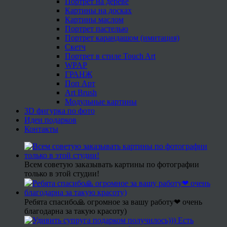
Портрет на дереве
Картины на досках
Картины маслом
Портрет пастелью
Портрет карандашом (имитация)
Скетч
Портрет в стиле Touch Art
WPAP
ГРАНЖ
Поп Арт
Art Brush
Модульные картины
3D фигурка по фото
Идеи подарков
Контакты
Всем советую заказывать картины по фотографии
только в этой студии!
Ребята спасибо🙏 огромное за вашу работу❤ очень
благодарна за такую красоту)