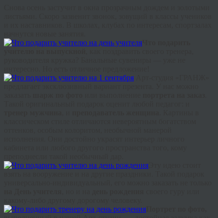
Снова осень застучит в окна прозрачным дождем и золотыми
листьями. Скоро зазвенит звонок, зовущий в классы учеников
и их наставников. В школах, клубах по интересам, спортзалах
начнутся новые занятия.
Что подарить
учителю на выпускной
, как поздравить своего тренера,
руководителя кружка? Банальные сувениры — уже не
интересно. Но есть отличное предложение!
Арт-студия «ГРАНЖ»
предлагает
эксклюзивный вариант презента. У нас можно
заказать
шарж по фото
или выполнение
портрета на заказ
.
Такой оригинальный подарок оценит любой педагог: и
тренер мужчина
, и
преподаватель женщина
. Картины в
классическом стиле отличаются невероятным богатством
оттенков, особым колоритом, необычной манерой
исполнения. Они достойно украсят интерьер личного
кабинета или любого другого пространства того, кому
преподнесли такой необычный дар.
Эту идею стоит
взять на вооружение и на другие праздники. Такой подарок
универсально-индивидуальный, его можно заказать не только
на День учителя
, но и на
день рождения
своего гуру или
какому-либо другому дорогому человеку.
Портрет по фото,
выполненный в нашей Арт-студии, — достойная задумка как