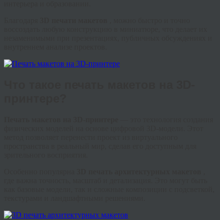
интерьера и образовании.
Благодаря
3D печати макетов
, можно быстро и точно
воссоздать любую конструкцию в миниатюре, что делает их
незаменимыми при презентациях, публичных обсуждениях и
внутреннем анализе проектов.
Что такое печать макетов на 3D-
принтере?
Печать макетов на 3D-принтере
— это технология создания
физических моделей на основе цифровой 3D-модели. Этот
метод позволяет перенести проект из виртуального
пространства в реальный мир, сделав его доступным для
зрительного восприятия.
Особенно популярна
3D печать архитектурных макетов
,
где важна точность, масштаб и детализация. Это могут быть
как базовые модели, так и сложные композиции с подсветкой,
текстурами и ландшафтными решениями.