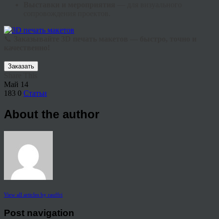
Выставки и мероприятия
— для визуального
сопровождения проектов.
📞
Заказывайте 3D печать макетов — быстро, точно и
качественно!
Заказать
Share This
Май
14
183
0
Статьи
About the author
View all articles by rauffri
Post navigation