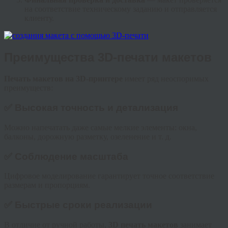
на соответствие техническому заданию и отправляется
клиенту.
Преимущества 3D-печати макетов
Печать макетов на 3D-принтере
имеет ряд неоспоримых
преимуществ:
✅ Высокая точность и детализация
Можно напечатать даже самые мелкие элементы: окна,
балконы, дорожную разметку, озеленение и т. д.
✅ Соблюдение масштаба
Цифровое моделирование гарантирует точное соответствие
размерам и пропорциям.
✅ Быстрые сроки реализации
В отличие от ручной работы,
3D печать макетов
занимает