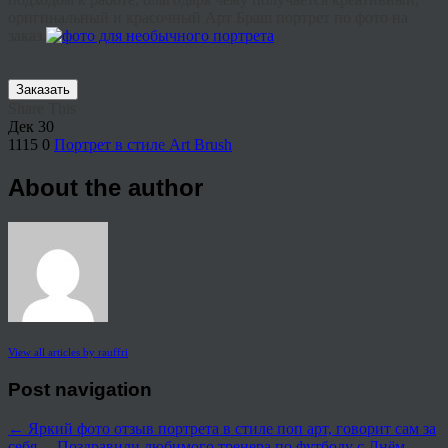
оригинальный
и
красочный
А
рт
Б
раш
портрет
по
фото
на
заказ
.
Заказать
Share This
Дек
30
1115
0
Портрет в стиле Art Brush
About the author
View all articles by rauffri
Post navigation
←
Яркий фото отзыв портрета в стиле поп арт, говорит сам за
себя…
Поздравили любимого тренера по футболу с Днём