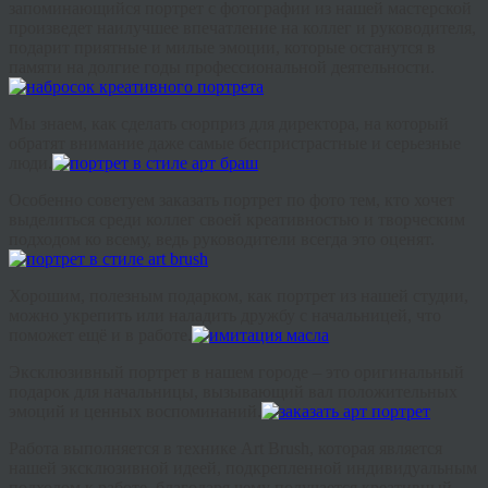
запоминающийся
портрет
с
фотографии
из
нашей
мастерской
произведет
наилучшее
впечатление
на
коллег
и
руководителя
,
подарит
приятные
и
милые
эмоции
,
которые
останутся
в
памяти
на
долгие
годы
профессиональной
деятельности
.
Мы
знаем
,
как
сделать
сюрприз
для
директора
,
на
который
обратят
внимание
даже
самые
беспристрастные
и
серьезные
люди
.
Особенно
советуем
заказать
портрет
по
фото
тем
,
кто
хочет
выделиться
среди
коллег
своей
креативностью
и
творческим
подходом
ко
всему
,
ведь
руководители
всегда
это
оценят
.
Хорошим
,
полезным
подарком
,
как
портрет
из
нашей
студии
,
можно
укрепить
или
наладить
дружбу
с
начальницей
,
что
поможет
ещё
и
в
работе
.
Эксклюзивный
портрет
в
нашем городе –
это
оригинальный
подарок
для
начальницы
,
вызывающий
вал
положительных
эмоций
и
ценных
воспоминаний
.
Работа
выполняется
в
технике
A
rt
B
rush
,
которая
является
нашей
эксклюзивной
идеей
,
подкрепленной
индивидуальным
подходом
к
работе
,
благодаря
чему
получается
креативный
,