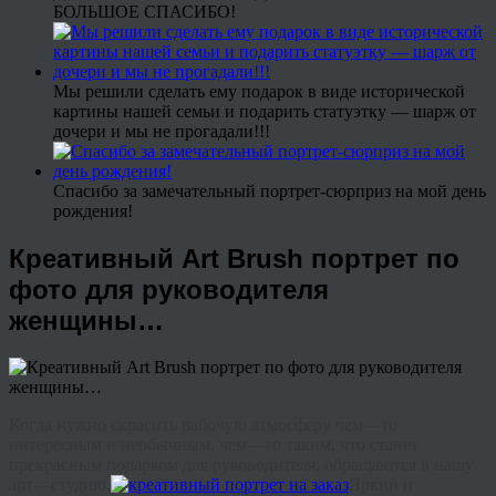
БОЛЬШОЕ СПАСИБО!
Мы решили сделать ему подарок в виде исторической
картины нашей семьи и подарить статуэтку — шарж от
дочери и мы не прогадали!!!
Спасибо за замечательный портрет-сюрприз на мой день
рождения!
Креативный Art Brush портрет по
фото для руководителя
женщины…
Когда
нужно
скрасить
рабочую
атмосферу
чем
—
то
интересным
и
необычным
,
чем
—
то
таким
,
что
станет
прекрасным
подарком
для
руководителя
,
обращаются
в
нашу
арт
—
студию
.
Яркий
и