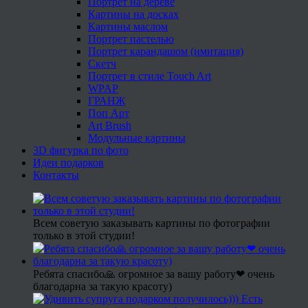
Портрет на дереве
Картины на досках
Картины маслом
Портрет пастелью
Портрет карандашом (имитация)
Скетч
Портрет в стиле Touch Art
WPAP
ГРАНЖ
Поп Арт
Art Brush
Модульные картины
3D фигурка по фото
Идеи подарков
Контакты
Всем советую заказывать картины по фотографии
только в этой студии!
Ребята спасибо🙏 огромное за вашу работу❤ очень
благодарна за такую красоту)