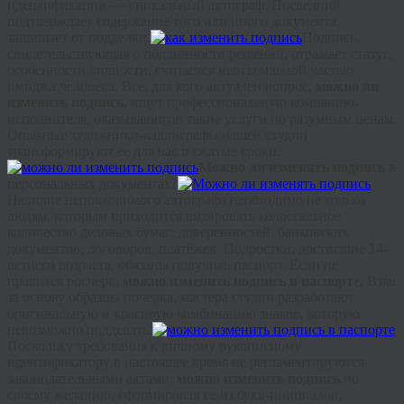
идентификации — уникальный автограф. Последний
подтверждает содержание того или иного документа,
защищает от подделки.
Подпись,
свидетельствующая о подлинности решений, отражает статус,
особенности личности, считается неотъемлемой частью
имиджа человека. Все, для кого актуален вопрос,
можно ли
изменить подпись,
ищут профессиональную компанию-
исполнителя, оказывающую такие услуги по разумным ценам.
Опытные художники-каллиграфы нашей студии
трансформируют ее для вас в сжатые сроки.
Можно ли изменять подпись
в
персональных документах?
Наличие неповторимого автографа необходимо не только
людям, которым приходится визировать колоссальное
количество деловых бумаг: доверенностей, банковских
документов, договоров, платёжек. Подростки, достигшие 14-
летнего возраста, обязаны получить паспорт. Если не
нравится росчерк,
можно изменить подпись в паспорте.
Взяв
за основу образцы почерка, мастера студии разработают
оригинальную и красивую комбинацию знаков, которую
невозможно подделать.
Поскольку требования к личному рукописному
идентификатору в настоящее время не регламентируются
законодательными актами,
можно изменить подпись
по
своему желанию, сформировав ее из букв‑инициалов,