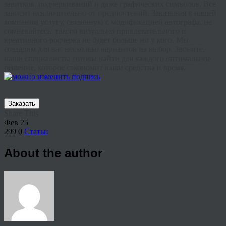
завитков, подчеркиваний и даже графических символов. Все
зависит исключительно от предпочтений. Заказывая в нашей
компании услугу, связанную с модификацией автографа, не
сомневайтесь: такого визуально привлекательного и
креативного росчерка не будет больше ни у кого. Мы
создадим для вас несколько вариантов на выбор. Звоните,
наши специалисты готовы найти для каждого оптимальное
решение, которое сэкономит ваши средства и время.
Заказать
Share This
Фев
25
299
0
Статьи
About the author