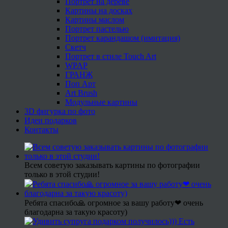
Портрет на дереве
Картины на досках
Картины маслом
Портрет пастелью
Портрет карандашом (имитация)
Скетч
Портрет в стиле Touch Art
WPAP
ГРАНЖ
Поп Арт
Art Brush
Модульные картины
3D фигурка по фото
Идеи подарков
Контакты
Всем советую заказывать картины по фотографии
только в этой студии!
Ребята спасибо🙏 огромное за вашу работу❤ очень
благодарна за такую красоту)