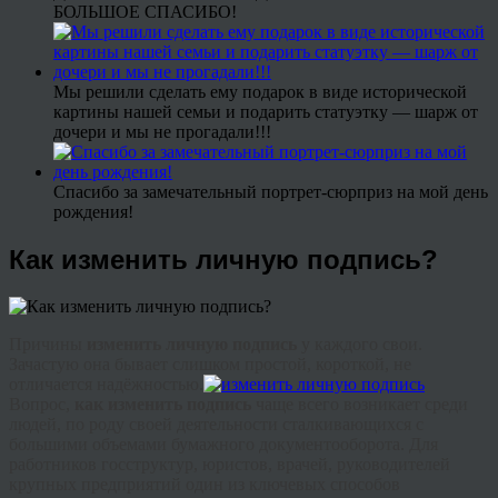
БОЛЬШОЕ СПАСИБО!
Мы решили сделать ему подарок в виде исторической
картины нашей семьи и подарить статуэтку — шарж от
дочери и мы не прогадали!!!
Спасибо за замечательный портрет-сюрприз на мой день
рождения!
Как изменить личную подпись?
Причины
изменить личную подпись
у каждого свои.
Зачастую она бывает слишком простой, короткой, не
отличается надёжностью.
Вопрос,
как изменить подпись
чаще всего возникает среди
людей, по роду своей деятельности сталкивающихся с
большими объемами бумажного документооборота. Для
работников
госструктур
, юристов, врачей, руководителей
крупных предприятий один из ключевых способов