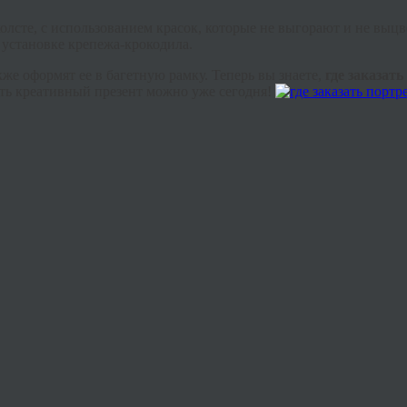
олсте, с использованием красок, которые не выгорают и не выцв
 установке крепежа-крокодила.
е оформят ее в багетную рамку. Теперь вы знаете,
г
де заказать
ать креативный презент можно уже сегодня!