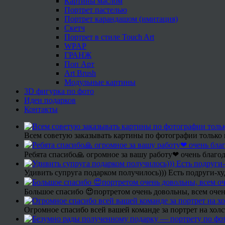
Картины маслом
Портрет пастелью
Портрет карандашом (имитация)
Скетч
Портрет в стиле Touch Art
WPAP
ГРАНЖ
Поп Арт
Art Brush
Модульные картины
3D фигурка по фото
Идеи подарков
Контакты
Всем советую заказывать картины по фотографии только 
Ребята спасибо🙏 огромное за вашу работу❤ очень благод
Удивить супруга подарком получилось))) Есть подруги-х
Большое спасибо 😍портретом очень довольны, всем очен
Огромное спасибо всей вашей команде за портрет на холс