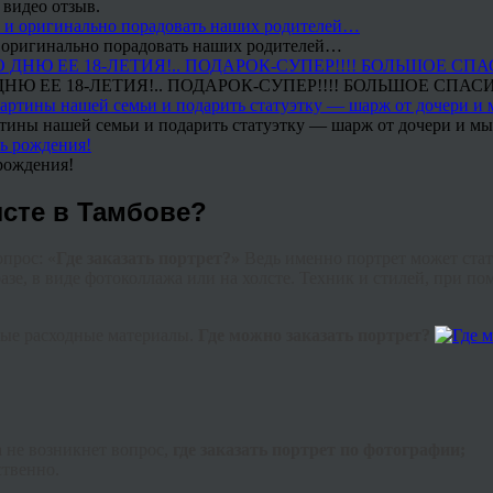
 видео отзыв.
 и оригинально порадовать наших родителей…
Ю ЕЕ 18-ЛЕТИЯ!.. ПОДАРОК-СУПЕР!!!! БОЛЬШОЕ СПАС
тины нашей семьи и подарить статуэтку — шарж от дочери и мы 
рождения!
лсте в Тамбове?
прос: «
Где заказать портрет?»
Ведь именно портрет может стат
азе, в виде
фотоколлажа
или на холсте. Техник и стилей, при п
ные расходные материалы.
Где можно заказать портрет?
а не возникнет вопрос,
где заказать портрет по фотографии;
ственно.