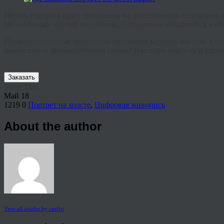
Печать портрета будет выполнена на качественном хлопковом х
экологически чистый подрамник. Сотрудники позаботятся и об
Профессиональные художники пропишут картину маслом, а такж
приемлемым демократичным ценам?
Написать картину и сдел
Заказать
Share This
Май
18
1219
0
Портрет на холсте
,
Цифровая живопись
About the author
View all articles by rauffri