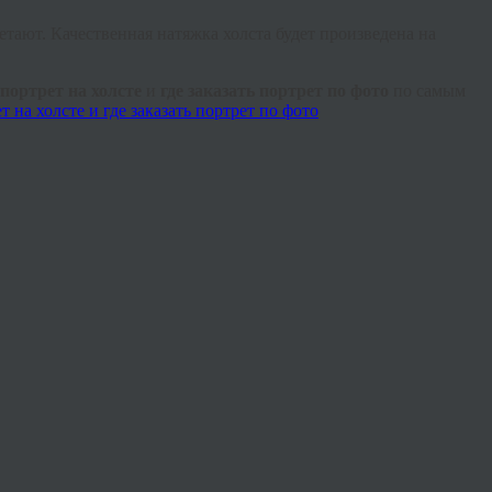
етают. Качественная натяжка холста будет произведена на
 портрет на холсте
и
где заказать портрет по фото
по самым