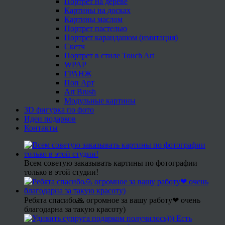
Портрет на дереве
Картины на досках
Картины маслом
Портрет пастелью
Портрет карандашом (имитация)
Скетч
Портрет в стиле Touch Art
WPAP
ГРАНЖ
Поп Арт
Art Brush
Модульные картины
3D фигурка по фото
Идеи подарков
Контакты
Всем советую заказывать картины по фотографии
только в этой студии!
Ребята спасибо🙏 огромное за вашу работу❤ очень
благодарна за такую красоту)