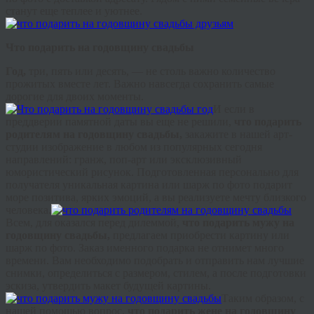
станут еще теплее и уютнее.
Что подарить на годовщину свадьбы
Год,
три, пять или десять, — не столь важно количество
прожитых вместе лет. Важно навсегда сохранить самые
дорогие для двоих моменты.
И если в
преддверии памятной даты вы еще не решили,
что подарить
родителям на годовщину свадьбы,
закажите в нашей арт-
студии изображение в любом из популярных сегодня
направлений:
гранж
, поп-арт или эксклюзивный
юмористический рисунок. Подготовленная персонально для
получателя уникальная картина или шарж по фото подарит
море позитива, ярких эмоций, а вы реализуете мечту близкого
человека.
Всем, для оказался перед дилеммой,
что подарить мужу на
годовщину свадьбы,
предлагаем приобрести картину или
шарж по фото. Заказ именного подарка не отнимет много
времени. Вам необходимо подобрать и отправить нам лучшие
снимки, определиться с размером, стилем, а после подготовки
эскиза, утвердить макет будущей картины.
Таким образом, с
нашей помощью вопрос,
что подарить жене на годовщину