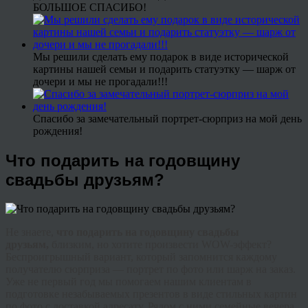
БОЛЬШОЕ СПАСИБО!
Мы решили сделать ему подарок в виде исторической
картины нашей семьи и подарить статуэтку — шарж от
дочери и мы не прогадали!!!
Спасибо за замечательный портрет-сюрприз на мой день
рождения!
Что подарить на годовщину
свадьбы друзьям?
Не знаете,
что подарить на годовщину свадьбы
друзьям,
близким, но хотите произвести
WOW
-эффект?
Беспроигрышный вариант, который запомнится каждому
получателю сюрприза — портрет по фото или шарж на заказ.
Уже не первый год мы помогаем нашим клиентам в
подготовке незабываемых презентов в виде стильных картин
по фото с доставкой адресату. Рядом с ними семейные вечера