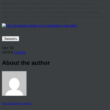
свадьбы,
чем порадовать мужа, родителей или других
близких вам людей, можно решить оперативно, просто и по
доступной цене. Эстетично оформленная художественная
работа придаст интерьеру самобытный стиль, на долгие годы
сохранит память о бесценных моментах.
Заказать
Share This
Окт
10
1010
0
Статьи
About the author
View all articles by rauffri