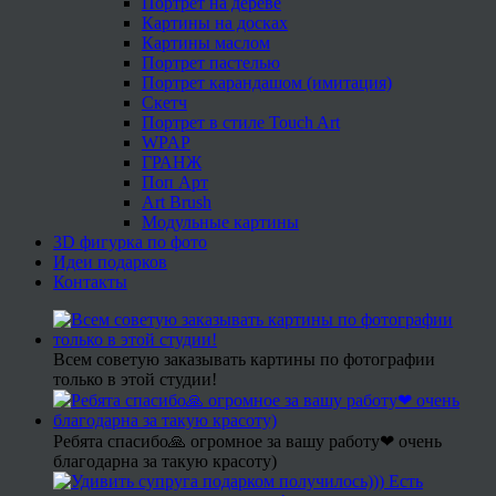
Портрет на дереве
Картины на досках
Картины маслом
Портрет пастелью
Портрет карандашом (имитация)
Скетч
Портрет в стиле Touch Art
WPAP
ГРАНЖ
Поп Арт
Art Brush
Модульные картины
3D фигурка по фото
Идеи подарков
Контакты
Всем советую заказывать картины по фотографии
только в этой студии!
Ребята спасибо🙏 огромное за вашу работу❤ очень
благодарна за такую красоту)