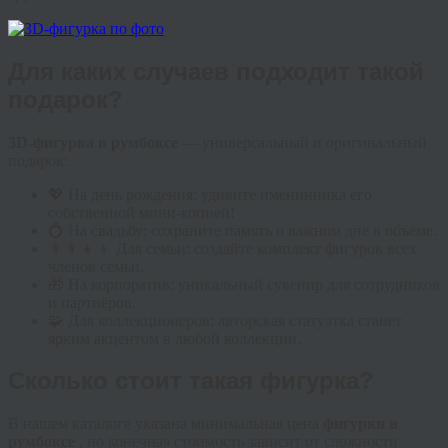
Для каких случаев подходит такой
подарок?
3D-фигурка в румбоксе
— универсальный и оригинальный
подарок:
💖 На день рождения: удивите именинника его
собственной мини-копией!
💍 На свадьбу: сохраните память о важном дне в объёме.
👨‍👩‍👧‍👦 Для семьи: создайте комплект фигурок всех
членов семьи.
🎁 На корпоратив: уникальный сувенир для сотрудников
и партнёров.
🧩 Для коллекционеров: авторская статуэтка станет
ярким акцентом в любой коллекции.
Сколько стоит такая фигурка?
В нашем каталоге указана минимальная цена
фигурки в
румбоксе
, но конечная стоимость зависит от сложности