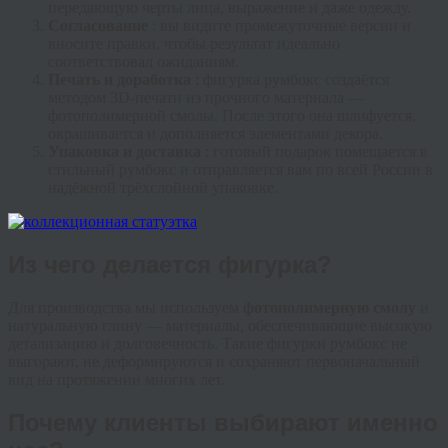
передающую черты лица, выражение и даже одежду.
Согласование
: вы видите промежуточные версии и
вносите правки, чтобы результат идеально
соответствовал ожиданиям.
Печать и доработка
: фигурка румбокс создаётся
методом 3D-печати из прочного материала —
фотополимерной смолы. После этого она шлифуется,
окрашивается и дополняется элементами декора.
Упаковка и доставка
: готовый подарок помещается в
стильный румбокс и отправляется вам по всей России в
надёжной трёхслойной упаковке.
Из чего делается фигурка?
Для производства мы используем
фотополимерную смолу
и
натуральную глину — материалы, обеспечивающие высокую
детализацию и долговечность. Такие фигурки румбокс не
выгорают, не деформируются и сохраняют первоначальный
вид на протяжении многих лет.
Почему клиенты выбирают именно