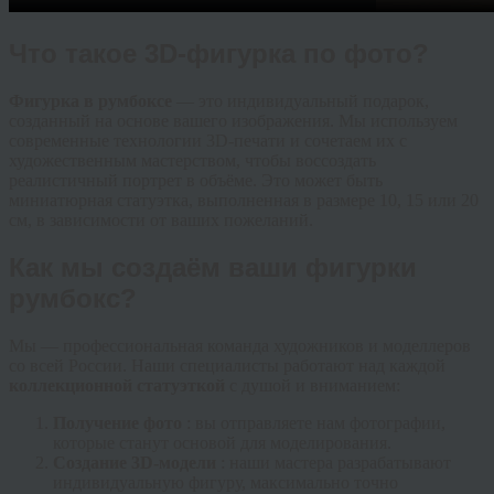
Что такое 3D-фигурка по фото?
Фигурка в румбоксе
— это индивидуальный подарок,
созданный на основе вашего изображения. Мы используем
современные технологии 3D-печати и сочетаем их с
художественным мастерством, чтобы воссоздать
реалистичный портрет в объёме. Это может быть
миниатюрная статуэтка, выполненная в размере 10, 15 или 20
см, в зависимости от ваших пожеланий.
Как мы создаём ваши фигурки
румбокс?
Мы — профессиональная команда художников и моделлеров
со всей России. Наши специалисты работают над каждой
коллекционной статуэткой
с душой и вниманием:
Получение фото
: вы отправляете нам фотографии,
которые станут основой для моделирования.
Создание 3D-модели
: наши мастера разрабатывают
индивидуальную фигуру, максимально точно