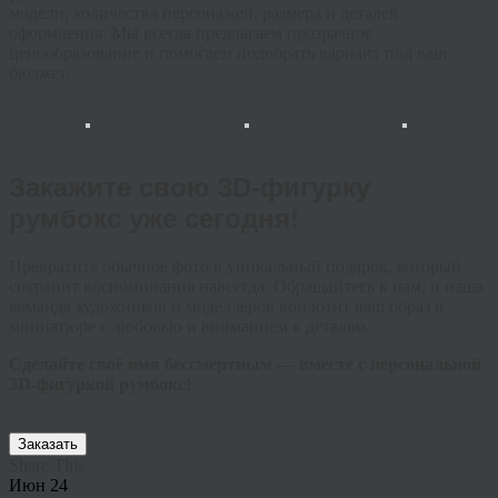
модели, количества персонажей, размера и деталей
оформления. Мы всегда предлагаем прозрачное
ценообразование и помогаем подобрать вариант под ваш
бюджет.
Закажите свою 3D-фигурку
румбокс уже сегодня!
Превратите обычное фото в уникальный подарок, который
сохранит воспоминания навсегда. Обращайтесь к нам, и наша
команда художников и моделлеров воплотит ваш образ в
миниатюре с любовью и вниманием к деталям.
Сделайте своё имя бессмертным — вместе с персональной
3D-фигуркой румбокс!
Заказать
Share This
Июн
24