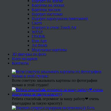
Портрет на дереве
Картины на досках
Картины маслом
Портрет пастелью
Портрет карандашом (имитация)
Скетч
Портрет в стиле Touch Art
WPAP
ГРАНЖ
Поп Арт
Art Brush
Модульные картины
3D фигурка по фото
Идеи подарков
Контакты
Всем советую заказывать картины по фотографии
только в этой студии!
Ребята спасибо🙏 огромное за вашу работу❤ очень
благодарна за такую красоту)