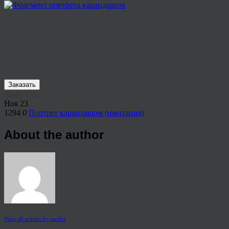
Заказать
Share This
Ноя
23
1294
0
Портрет карандашом (имитация)
About the author
View all articles by rauffri