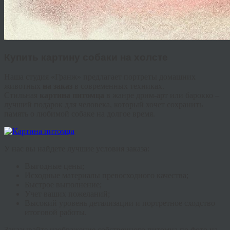
Купить картину собаки на холсте
Наша студия «
Гранж
» предлагает портреты домашних
животных
на заказ
в современных техниках.
Стильная
картина питомца
в жанре
дрим
-арт или барокко –
лучший подарок для человека, который хочет сохранить
память о любимой собаке на долгое время.
У нас вы найдете лучшие условия заказа:
Выгодные цены;
Исходные материалы превосходного качества;
Быстрое выполнение;
Учет ваших пожеланий;
Высокий уровень детализации и портретное сходство
итоговой работы.
Заказывайте изображение собственного питомца по фото на