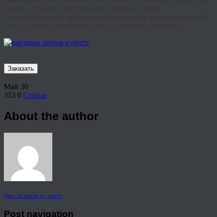
холсте – сделайте себе лучший подарок! Также
готовые
картины щенок купить
можно в нашей мастерской,
если вы ищете необычный способ украсить интерьер.
Заказать
Share This
Май
30
353
0
Статьи
About the author
View all articles by rauffri
Post navigation