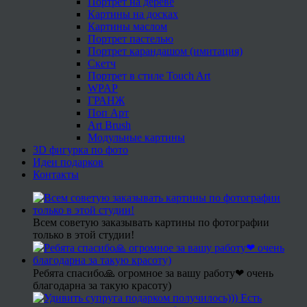
Портрет на дереве
Картины на досках
Картины маслом
Портрет пастелью
Портрет карандашом (имитация)
Скетч
Портрет в стиле Touch Art
WPAP
ГРАНЖ
Поп Арт
Art Brush
Модульные картины
3D фигурка по фото
Идеи подарков
Контакты
Всем советую заказывать картины по фотографии
только в этой студии!
Ребята спасибо🙏 огромное за вашу работу❤ очень
благодарна за такую красоту)