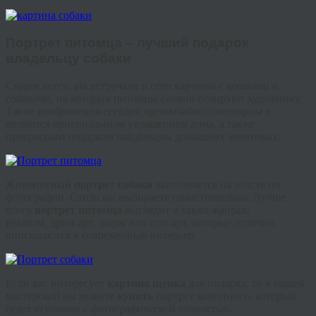
Портрет питомца – лучший подарок
владельцу собаки
Скорее всего, вы встречали в сети картины с кошками и
собаками, на которых питомцы словно позируют художнику.
Такие изображения сегодня чрезвычайно популярны и
являются оригинальным украшением дома, а также
прекрасным подарком владельцам домашних животных.
Живописный
портрет собаки
выполняется на холсте по
фотографии. Стиль вы выбираете самостоятельно. Лучше
всего
портрет питомца
выглядит в таких жанрах:
реализм,
дрим
-арт, шарж или поп-арт, которые отлично
вписываются в современный интерьер.
Если вас интересует
картина щенка
для подарка, то в нашей
мастерской вы можете
купить
портрет животного, который
будет исполнен с фотографической точностью.