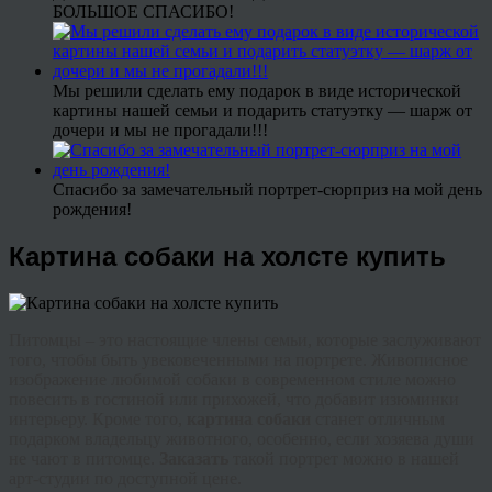
БОЛЬШОЕ СПАСИБО!
Мы решили сделать ему подарок в виде исторической
картины нашей семьи и подарить статуэтку — шарж от
дочери и мы не прогадали!!!
Спасибо за замечательный портрет-сюрприз на мой день
рождения!
Картина собаки на холсте купить
Питомцы – это настоящие члены семьи, которые заслуживают
того, чтобы быть увековеченными на портрете. Живописное
изображение любимой собаки в современном стиле можно
повесить в гостиной или прихожей, что добавит изюминки
интерьеру. Кроме того,
картина собаки
станет отличным
подарком владельцу животного, особенно, если хозяева души
не чают в питомце.
Заказать
такой портрет можно в нашей
арт-студии по доступной цене.